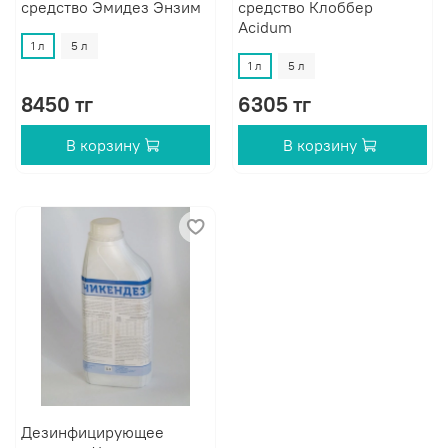
средство Эмидез Энзим
средство Клоббер
Acidum
1 л
5 л
1 л
5 л
8450 тг
6305 тг
В корзину
В корзину
Дезинфицирующее