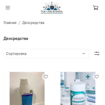
Главная
Дезсредства
Дезсредства