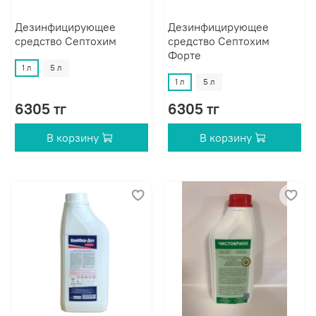
Дезинфицирующее
Дезинфицирующее
средство Септохим
средство Септохим
Форте
1 л
5 л
1 л
5 л
6305 тг
6305 тг
В корзину
В корзину