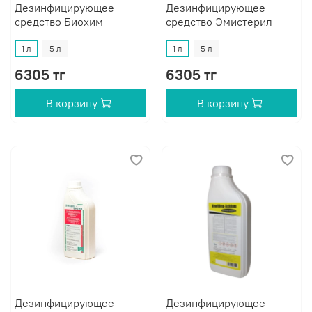
Дезинфицирующее
Дезинфицирующее
средство Биохим
средство Эмистерил
1 л
5 л
1 л
5 л
6305 тг
6305 тг
В корзину
В корзину
Дезинфицирующее
Дезинфицирующее