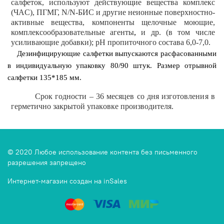
са
лф
е
ток, испол
ьзуют
д
е
й
с
т
в
у
ю
щ
ие
в
е
щ
ес
т
в
а комплекс
(Ч
А
С)
,
ПГМГ,
N
/
N
-БИС
и другие неионные поверхностно-
активные вещества, компоненты щелочные моющие,
комплексообразовательные агенты
,
и др.
(в том
ч
и
с
ле
у
с
и
л
и
в
а
ющ
и
е доба
в
ки
); рН
п
ро
п
и
точ
н
ого
с
о
с
та
в
а 6,0-7,0.
Дезинфицирующие салфетки выпускаются расфасованными
в индивидуальную упаковку 80/90 штук. Размер отрывной
салфетки 135*185 мм.
Срок
го
д
н
о
с
т
и
– 36
мес
я
ц
е
в
с
о
д
н
я
и
з
готовлен
и
я
в
г
е
р
ме
т
и
ч
н
о
з
а
к
р
ытой
у
п
а
к
о
в
к
е
п
ро
из
во
д
и
теля.
© 2020 Любое использование контента без письменного
разрешения запрещено
Интернет-магазин создан на inSales