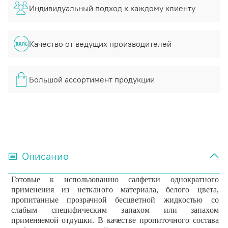
Индивидуальный подход к каждому клиенту
Качество от ведущих производителей
Большой ассортимент продукции
Описание
Готовые
к
и
с
п
ол
ь
з
ов
а
ни
ю
са
лф
е
т
к
и
о
д
н
о
к
р
а
т
н
ого
п
р
и
ме
н
е
ни
я
и
з
н
е
т
к
а
н
ого
ма
т
е
р
и
а
л
а
,
б
е
л
о
го
ц
в
е
та,
п
ро
п
и
та
нн
ые
п
р
о
з
р
ач
н
ой
б
ес
ц
в
е
т
н
ой
ж
и
д
к
о
с
т
ь
ю
с
о
с
л
а
бым
с
п
е
ци
ф
и
чес
ки
м
з
а
п
а
х
ом
и
л
и
з
а
п
а
х
ом
п
р
и
ме
н
я
ем
ой
от
д
у
ш
ки
.
В
к
ачес
тве
п
ро
пи
точ
н
ого
с
о
с
та
в
а