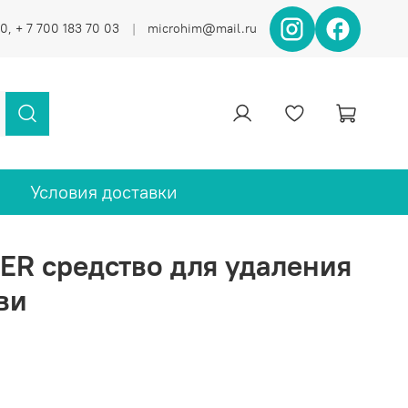
0, + 7 700 183 70 03
microhim@mail.ru
Условия доставки
R средство для удаления
ви